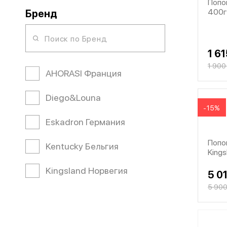
Попо
400г
Бренд
1 61
1 900
AHORASI Франция
Diego&Louna
-15%
Eskadron Германия
Попо
Kentucky Бельгия
King
Kingsland Норвегия
5 0
5 900