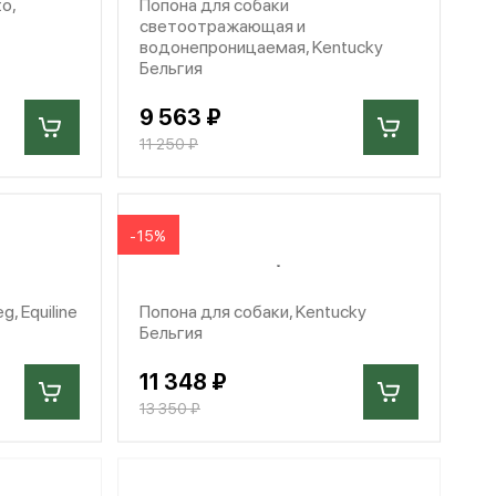
o,
Попона для собаки
светоотражающая и
водонепроницаемая, Kentucky
Бельгия
9 563 ₽
11 250 ₽
-15%
, Equiline
Попона для собаки, Kentucky
Бельгия
11 348 ₽
13 350 ₽