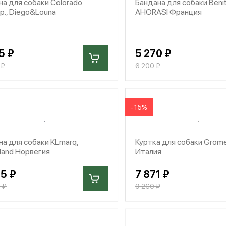
на для собаки Colorado
Бандана для собаки Benit
р., Diego&Louna
AHORASI Франция
5 ₽
5 270 ₽
 ₽
6 200 ₽
-15%
на для собаки KLmarq,
Куртка для собаки Gromeg
sland Норвегия
Италия
15 ₽
7 871 ₽
 ₽
9 260 ₽