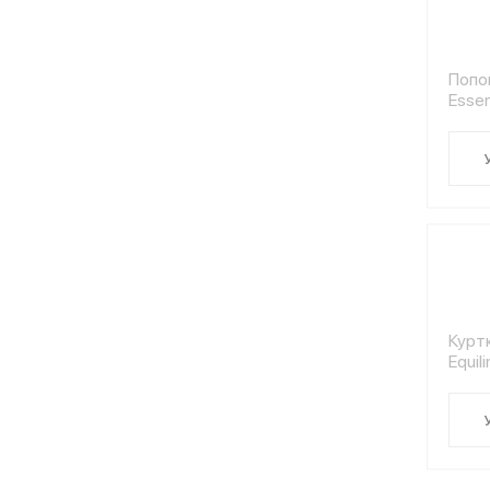
Попон
Esse
Куртк
Equil