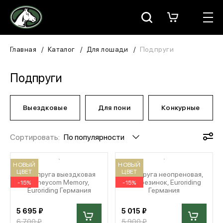
Москва
КАТАЛОГ
Главная
Каталог
Для лошади
Подпруги
Для всадника
Подпруги
Для лошади
Выездковые
Для пони
Конкурные
В конюшню
Сортировать:
По популярности
ЗООТОВАРЫ
Для собаки
НОВЫЙ
НОВЫЙ
ЦВЕТ
ЦВЕТ
Подпруга выездковая
Подпруга неопреновая,
Honeycom Memory,
без резинок, Euroriding
-15%
-15%
Сувениры/Подарки
Euroriding Германия
Германия
5 695 ₽
5 015 ₽
БРЕНДЫ
6 700 ₽
5 900 ₽