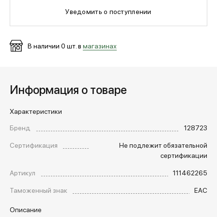
Уведомить о поступлении
МЕДИА
В наличии
0
шт. в
магазинах
ПОКУПАТЕЛЯМ
Информация о товаре
ОПЛАТА И ДОСТАВКА
Характеристики
Вход в личный кабинет
Бренд
128723
Сертификация
Не подлежит обязательной
сертификации
+7 (495) 139-66-00
Артикул
111462265
Таможенный знак
EAC
обратный звонок
Описание