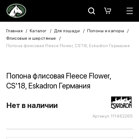
Москва
КАТАЛОГ
Главная
Каталог
Для лошади
Попоны и капоры
Флисовые и шерстяные
Для всадника
Попона флисовая Fleece Flower, CS'18, Eskadron Германия
Для лошади
В конюшню
Попона флисовая Fleece Flower,
CS'18, Eskadron Германия
ЗООТОВАРЫ
Для собаки
Нет в наличии
Артикул: 111462265
Сувениры/Подарки
БРЕНДЫ