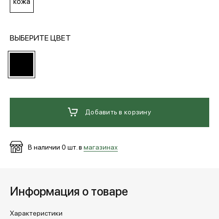
кожа
МЕДИА
ВЫБЕРИТЕ ЦВЕТ
ПОКУПАТЕЛЯМ
ОПЛАТА И ДОСТАВКА
Добавить в корзину
Вход в личный кабинет
В наличии
0
шт. в
магазинах
+7 (495) 139-66-00
Информация о товаре
обратный звонок
Характеристики