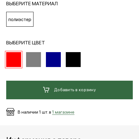
ВЫБЕРИТЕ МАТЕРИАЛ
МЕДИА
полиэстер
ПОКУПАТЕЛЯМ
ВЫБЕРИТЕ ЦВЕТ
ОПЛАТА И ДОСТАВКА
Вход в личный кабинет
Добавить в корзину
+7 (495) 139-66-00
В наличии
1
шт. в
1 магазине
обратный звонок