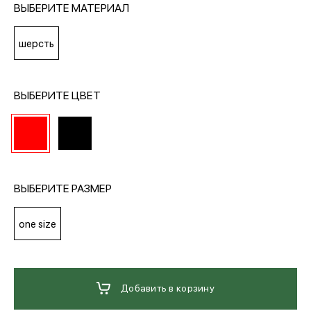
ВЫБЕРИТЕ МАТЕРИАЛ
МЕДИА
шерсть
ПОКУПАТЕЛЯМ
ВЫБЕРИТЕ ЦВЕТ
ОПЛАТА И ДОСТАВКА
Вход в личный кабинет
ВЫБЕРИТЕ РАЗМЕР
one size
+7 (495) 139-66-00
обратный звонок
Добавить в корзину