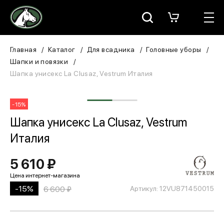
Москва
КАТАЛОГ
Главная
Каталог
Для всадника
Головные уборы
Шапки и повязки
Для всадника
Шапка унисекс La Clusaz, Vestrum Италия
Для лошади
-15%
В конюшню
Шапка унисекс La Clusaz, Vestrum
Италия
ЗООТОВАРЫ
5 610 ₽
Для собаки
Сувениры/Подарки
-15%
6 600 ₽
Артикул: 12VU871450015
БРЕНДЫ