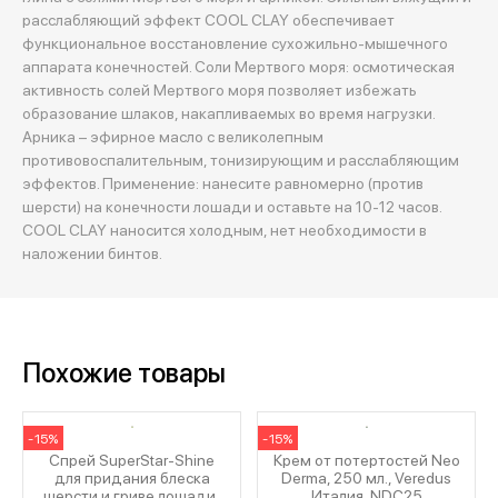
расслабляющий эффект COOL CLAY обеспечивает
функциональное восстановление сухожильно-мышечного
аппарата конечностей. Соли Мертвого моря: осмотическая
активность солей Мертвого моря позволяет избежать
образование шлаков, накапливаемых во время нагрузки.
Арника – эфирное масло с великолепным
противовоспалительным, тонизирующим и расслабляющим
эффектов. Применение: нанесите равномерно (против
шерсти) на конечности лошади и оставьте на 10-12 часов.
COOL CLAY наносится холодным, нет необходимости в
наложении бинтов.
Похожие товары
-15%
-15%
Спрей SuperStar-Shine
Крем от потертостей Neo
для придания блеска
Derma, 250 мл., Veredus
шерсти и гриве лошади,
Италия, NDC25