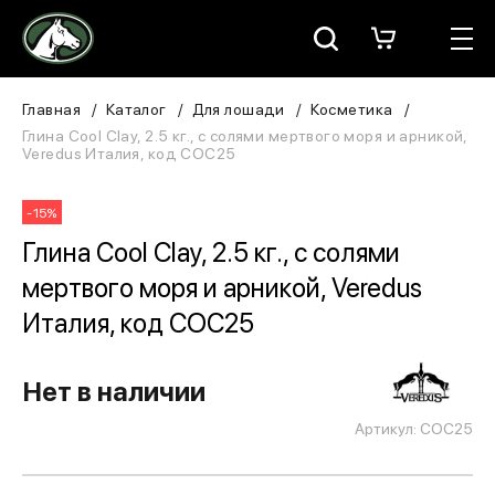
Москва
КАТАЛОГ
Главная
Каталог
Для лошади
Косметика
Глина Cool Clay, 2.5 кг., с солями мертвого моря и арникой,
Veredus Италия, код COC25
Для всадника
Для лошади
-15%
Глина Cool Clay, 2.5 кг., с солями
В конюшню
мертвого моря и арникой, Veredus
ЗООТОВАРЫ
Италия, код COC25
Для собаки
Нет в наличии
Сувениры/Подарки
Артикул: COC25
БРЕНДЫ