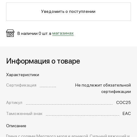
Уведомить о поступлении
МЕДИА
В наличии
0
шт. в
магазинах
ПОКУПАТЕЛЯМ
ОПЛАТА И ДОСТАВКА
Информация о товаре
Характеристики
Вход в личный кабинет
Сертификация
Не подлежит обязательной
сертификации
+7 (495) 139-66-00
Артикул
COC25
Таможенный знак
EAC
обратный звонок
Описание
Глина с солями Мертвого моря и арникой. Сильный вяжущий и