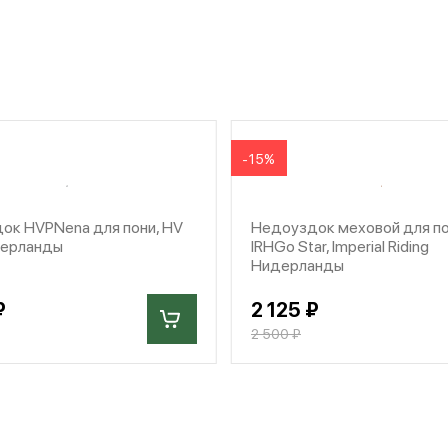
-15%
ок HVPNena для пони, HV
Недоуздок меховой для п
дерланды
IRHGo Star, Imperial Riding
Нидерланды
₽
2 125 ₽
2 500 ₽