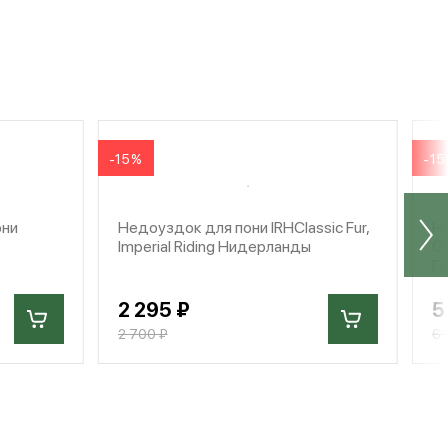
-15%
-1
они
Недоуздок для пони IRHClassic Fur,
Не
Imperial Riding Нидерланды
Gl
Г
2 295 ₽
5
2 700 ₽
6 