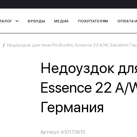
ТАЛОГ
БРЕНДЫ
МЕДИА
ПОКУПАТЕЛЯМ
ОПЛАТА 
Недоуздок для пони Pin Buckle, Essence 22 A/W, Eskadron Ге
Недоуздок для 
Essence 22 A/W
Германия
Артикул: 410173815