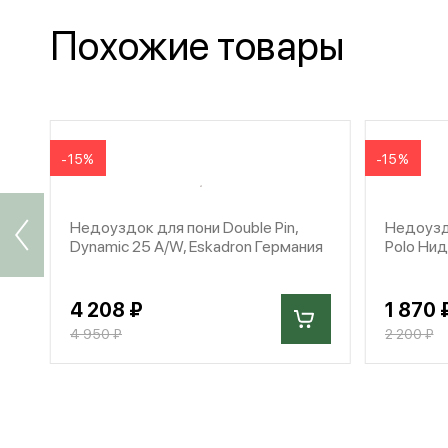
Похожие товары
-15%
-15%
Недоуздок для пони Double Pin,
Недоузд
Dynamic 25 A/W, Eskadron Германия
Polo Ни
4 208 ₽
1 870 
4 950 ₽
2 200 ₽