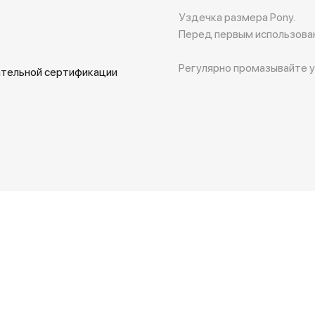
Уздечка размера Pony.
Перед первым использова
Регулярно промазывайте у
ательной сертификации