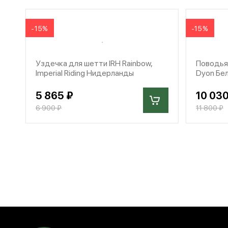
-15%
-15%
Уздечка для шетти IRH Rainbow,
Поводья
Imperial Riding Нидерланды
Dyon Бе
5 865 ₽
10 030
6 900 ₽
11 800 ₽