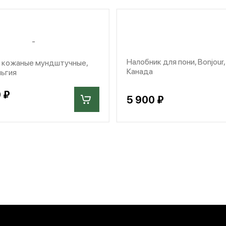
Налобник для пони, Bonjour,
 кожаные мундштучные,
Канада
льгия
 ₽
5 900 ₽