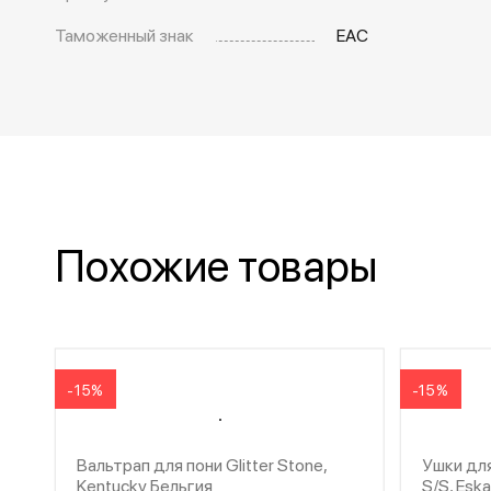
Таможенный знак
EAC
Похожие товары
-15%
-15%
Вальтрап для пони Glitter Stone,
Ушки для 
Kentucky Бельгия
S/S, Esk