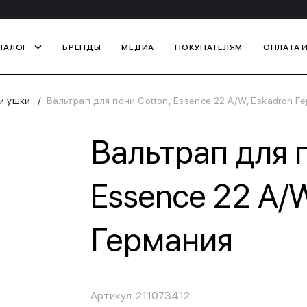
ТАЛОГ
БРЕНДЫ
МЕДИА
ПОКУПАТЕЛЯМ
ОПЛАТА 
и ушки
Вальтрап для пони Cotton, Essence 22 A/W, Eskadron Г
Вальтрап для п
Essence 22 A/W
Германия
Артикул: 211073412