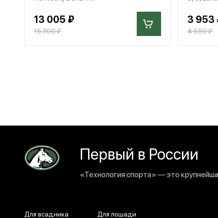
13 005 ₽
3 953 
15 300 ₽
4 650 ₽
Первый в России
«Технология спорта» — это крупнейшая
Для всадника
Для лошади