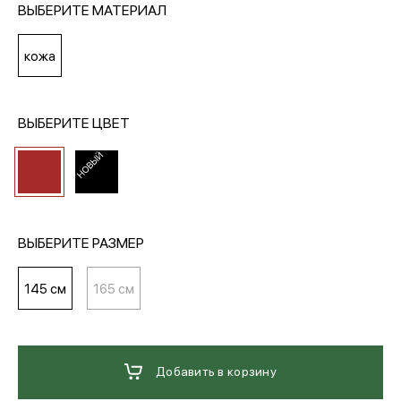
ВЫБЕРИТЕ МАТЕРИАЛ
МЕДИА
кожа
ПОКУПАТЕЛЯМ
ВЫБЕРИТЕ ЦВЕТ
ОПЛАТА И ДОСТАВКА
Вход в личный кабинет
ВЫБЕРИТЕ РАЗМЕР
145 см
165 см
+7 (495) 139-66-00
обратный звонок
Добавить в корзину