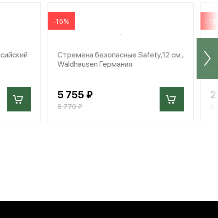
-15%
-1
ссийский
Стремена безопасные Safety,12 см.,
Ст
Waldhausen Германия
ло
5 755 ₽
2
6 770 ₽
2 