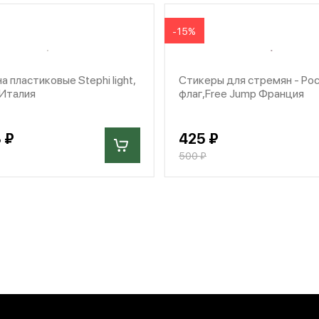
-15%
 пластиковые Stephi light,
Стикеры для стремян - Ро
 Италия
флаг,Free Jump Франция
 ₽
425 ₽
500 ₽