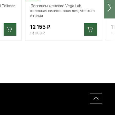
 Toliman
Леггинсы женские Vega Lab,
Бл
коленная силиконовая лея, Vestrum
со
италия
V
12 155 ₽
1
14 300 ₽
13