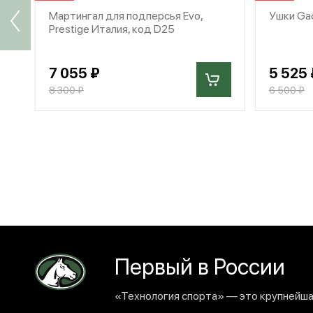
Мартингал для подперсья Evo,
Ушки Gac
Prestige Италия, код D25
7 055 ₽
5 525 
8 300 ₽
6 500 ₽
Первый в России
«Технология спорта» — это крупнейшая