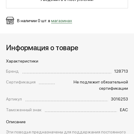
МЕДИА
В наличии
0
шт. в
магазинах
ПОКУПАТЕЛЯМ
Информация о товаре
ОПЛАТА И ДОСТАВКА
Характеристики
Бренд
128713
Вход в личный кабинет
Сертификация
Не подлежит обязательной
сертификации
+7 (495) 139-66-00
Артикул
3016253
Таможенный знак
EAC
обратный звонок
Описание
Эти поводья предназначены для поддержания постоянного