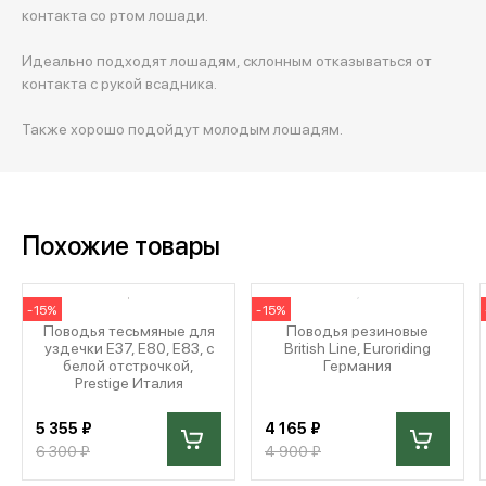
контакта со ртом лошади.
Идеально подходят лошадям, склонным отказываться от
контакта с рукой всадника.
Также хорошо подойдут молодым лошадям.
Похожие товары
-15%
-15%
Поводья тесьмяные для
Поводья резиновые
уздечки E37, E80, E83, с
British Line, Euroriding
белой отстрочкой,
Германия
Prestige Италия
5 355 ₽
4 165 ₽
6 300 ₽
4 900 ₽