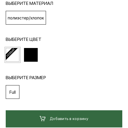
ВЫБЕРИТЕ МАТЕРИАЛ
МЕДИА
полиэстер/хлопок
ПОКУПАТЕЛЯМ
ВЫБЕРИТЕ ЦВЕТ
ОПЛАТА И ДОСТАВКА
Вход в личный кабинет
ВЫБЕРИТЕ РАЗМЕР
Full
+7 (495) 139-66-00
обратный звонок
Добавить в корзину