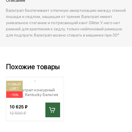
Описание
Вальтрап беспечивает отличную амортизацию между спиной
лошади и седлом, защищая от трения. Вальтрап имеет
уникальное стегание и потрясающий кант Glitter. У него нет
ремней для крепления к седлу, только нейлоновый ремешок
для подпруги. Вальтрап можно стирать в машинке при 30°.
Похожие товары
НОВЫЙ
ЦВЕТ
Вальтрап конкурный
Velvet, Kentucky Бельгия
-15%
10 625 ₽
12 500 ₽