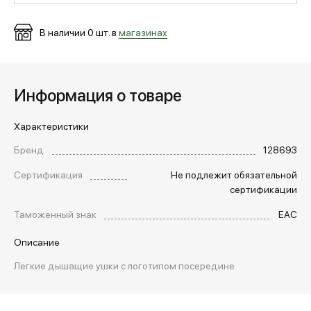
В наличии
0
шт. в
магазинах
МЕДИА
ПОКУПАТЕЛЯМ
Информация о товаре
Характеристики
ОПЛАТА И ДОСТАВКА
Бренд
128693
Сертификация
Не подлежит обязательной
Вход в личный кабинет
сертификации
Таможенный знак
EAC
+7 (495) 139-66-00
Описание
Легкие дышащие ушки с логотипом посередине
обратный звонок