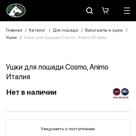
Москва
КАТАЛОГ
Главная
Каталог
Для лошади
Вальтрапы и ушки
Ушки
Ушки для лошади Cosmo, Animo Италия
Для всадника
Для лошади
Ушки для лошади Cosmo, Animo
В конюшню
Италия
ЗООТОВАРЫ
Нет в наличии
Для собаки
Сувениры/Подарки
Уведомить о поступлении
БРЕНДЫ