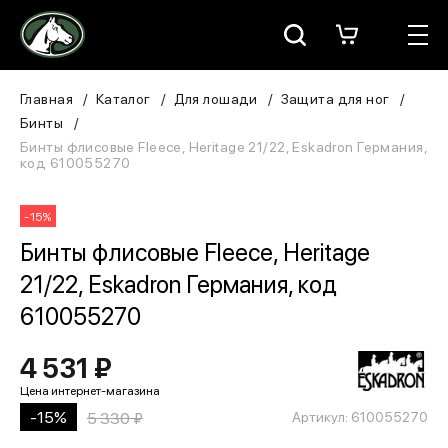
Москва
КАТАЛОГ
Главная
Каталог
Для лошади
Защита для ног
Бинты
Для всадника
Бинты флисовые Fleece, Heritage 21/22, Eskadron Германия,
код 610055270
Для лошади
-15%
В конюшню
Бинты флисовые Fleece, Heritage
21/22, Eskadron Германия, код
ЗООТОВАРЫ
610055270
Для собаки
4 531 ₽
Сувениры/Подарки
-15%
5 330 ₽
Артикул: 610055270
БРЕНДЫ