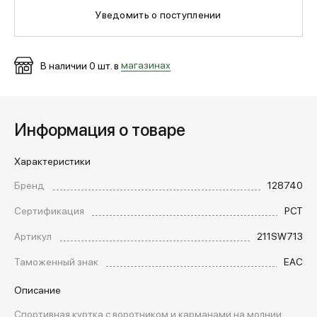
Уведомить о поступлении
МЕДИА
В наличии
0
шт. в
магазинах
ПОКУПАТЕЛЯМ
Информация о товаре
ОПЛАТА И ДОСТАВКА
Характеристики
Вход в личный кабинет
Бренд
128740
Сертификация
РСТ
+7 (495) 139-66-00
Артикул
211SW713
Таможенный знак
EAC
обратный звонок
Описание
Спортивная куртка с воротником и карманами на молнии