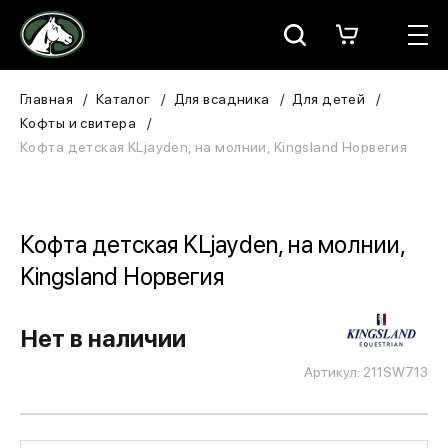
Москва
КАТАЛОГ
Главная
Каталог
Для всадника
Для детей
Кофты и свитера
Для всадника
Кофта детская KLjayden, на молнии, Kingsland Норвегия
Для лошади
В конюшню
Кофта детская KLjayden, на молнии,
Kingsland Норвегия
ЗООТОВАРЫ
Для собаки
Нет в наличии
Артикул: 211SW713
Сувениры/Подарки
БРЕНДЫ