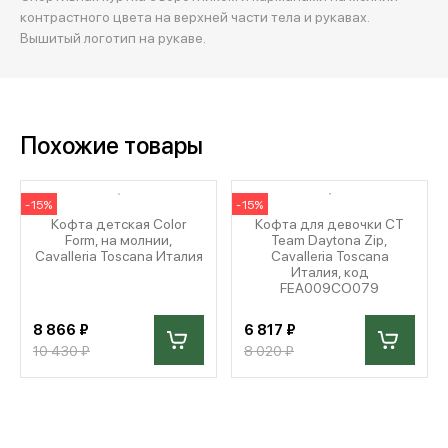
контрастного цвета на верхней части тела и рукавах.
Вышитый логотип на рукаве.
Похожие товары
-15%
-15%
Кофта детская Color
Кофта для девочки CT
Form, на молнии,
Team Daytona Zip,
Cavalleria Toscana Италия
Cavalleria Toscana
Италия, код
FEA009CO079
8 866 ₽
6 817 ₽
10 430 ₽
8 020 ₽