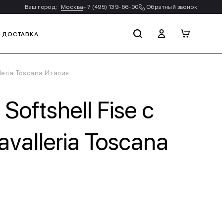
Ваш город:
Москва
+7 (495) 139-66-00
Обратный звонок
И ДОСТАВКА
leria Toscana Италия
oftshell Fise с
valleria Toscana