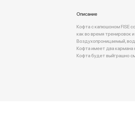
Описание
Кофта с капюшоном FISE с
как во время тренировок и
Воздухопроницаемый, вод
Кофта имеет два кармана на
Кофта будет выйграшно смо