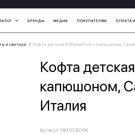
ТАЛОГ
БРЕНДЫ
МЕДИА
ПОКУПАТЕЛЯМ
ОПЛАТА 
ты и свитера
Кофта детская Softshell Fise с капюшоном, Caval
Кофта детская S
капюшоном, Ca
Италия
Артикул: GIKF01JE096