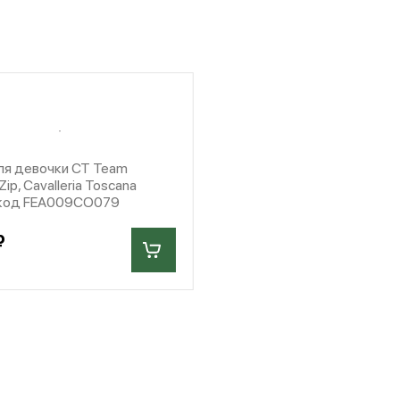
ля девочки CT Team
ip, Cavalleria Toscana
 код FEA009CO079
₽