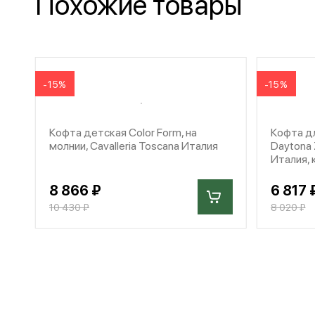
Похожие товары
-15%
-15%
Кофта детская Color Form, на
Кофта д
молнии, Cavalleria Toscana Италия
Daytona Z
Италия,
8 866 ₽
6 817 
10 430 ₽
8 020 ₽