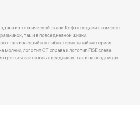
оздана из технической ткани. Кофта подарит комфорт
 разминок, так и в повседневной жизни.
оотталкивающий и антибактериальный материал.
 молнии, логотип CT справа и логотип FISE слева.
треться как на юных всадниках, так и на всадницах.