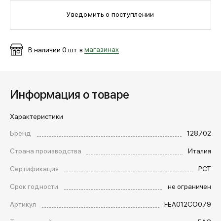
Уведомить о поступлении
МЕДИА
В наличии
0
шт. в
магазинах
ПОКУПАТЕЛЯМ
Информация о товаре
ОПЛАТА И ДОСТАВКА
Характеристики
Вход в личный кабинет
Бренд
128702
Страна производства
Италия
+7 (495) 139-66-00
Сертификация
РСТ
Срок годности
не ограничен
обратный звонок
Артикул
FEA012CO079