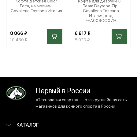
Кофта детская Color
Кофта для девочки CT
Form, на молнии,
Team Daytona Zip,
Cavalleria Toscana Италия
Cavalleria Toscana
Италия, код
FEA009CO079
8 866 ₽
6 817 ₽
10 430 ₽
8 020 ₽
Первый в России
«Технология спорта» — это крупнейшая сеть
магазинов для конного спорта в России
КАТАЛОГ