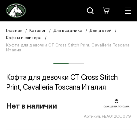
Москва
КАТАЛОГ
Главная
Каталог
Для всадника
Для детей
Кофты и свитера
Для всадника
Кофта для девочки CT Cross Stitch Print, Cavalleria Toscana
Италия
Для лошади
В конюшню
Кофта для девочки CT Cross Stitch
Print, Cavalleria Toscana Италия
ЗООТОВАРЫ
Для собаки
Нет в наличии
Сувениры/Подарки
Артикул: FEA012CO079
БРЕНДЫ