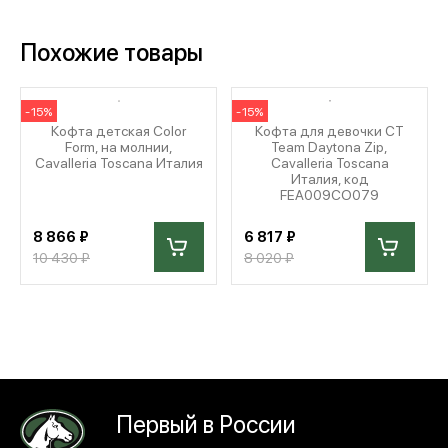
Похожие товары
-15%
-15%
Кофта детская Color
Кофта для девочки CT
Form, на молнии,
Team Daytona Zip,
Cavalleria Toscana Италия
Cavalleria Toscana
Италия, код
FEA009CO079
8 866 ₽
6 817 ₽
10 430 ₽
8 020 ₽
Первый в России