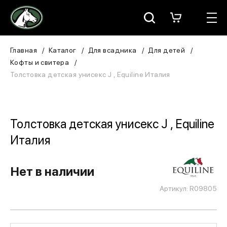
Москва
КАТАЛОГ
Главная
Каталог
Для всадника
Для детей
Кофты и свитера
Для всадника
Толстовка детская унисекс J , Equiline Италия
Для лошади
В конюшню
Толстовка детская унисекс J , Equiline
Италия
ЗООТОВАРЫ
Для собаки
Нет в наличии
Артикул: R09805
Сувениры/Подарки
БРЕНДЫ