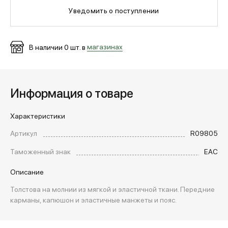
Уведомить о поступлении
МЕДИА
В наличии
0
шт. в
магазинах
ПОКУПАТЕЛЯМ
Информация о товаре
ОПЛАТА И ДОСТАВКА
Характеристики
Вход в личный кабинет
Артикул
R09805
Таможенный знак
EAC
+7 (495) 139-66-00
Описание
Толстова на молнии из мягкой и эластичной ткани. Передние
карманы, капюшон и эластичные манжеты и пояс.
обратный звонок