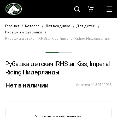
Москва
КАТАЛОГ
Главная
Каталог
Для всадника
Для детей
Рубашки и футболки
Для всадника
Рубашка детская IRHStar Kiss, Imperial Riding Нидерланды
Для лошади
В конюшню
Рубашка детская IRHStar Kiss, Imperial
Riding Нидерланды
ЗООТОВАРЫ
Нет в наличии
Артикул: KL35122016
Для собаки
Сувениры/Подарки
БРЕНДЫ
Уведомить о поступлении