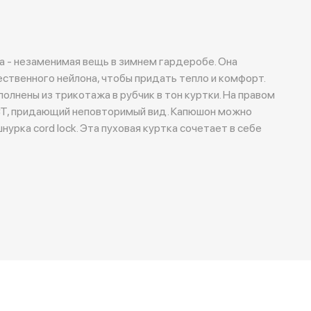
ana - незаменимая вещь в зимнем гардеробе. Она
ественного нейлона, чтобы придать тепло и комфорт.
олнены из трикотажа в рубчик в тон куртки. На правом
CT, придающий неповторимый вид. Капюшон можно
урка cord lock. Эта пуховая куртка сочетает в себе