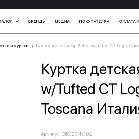
ТАЛОГ
БРЕНДЫ
МЕДИА
ПОКУПАТЕЛЯМ
ОПЛАТА 
етки и куртки
Куртка детская Zip Puffer w/Tufted CT Logo, Cav
Куртка детская
w/Tufted CT Log
Toscana Итали
Артикул: GIK029NY102