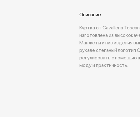
Описание
Куртка от Cavalleria Tosc
изготовлена из высококач
Манжеты и низ изделия вып
рукаве стеганый логотип 
регулировать с помощью шн
моду и практичность.