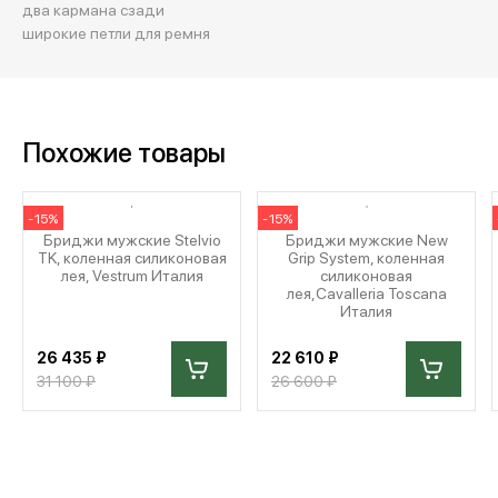
два кармана сзади
широкие петли для ремня
Похожие товары
-15%
-15%
Бриджи мужские Stelvio
Бриджи мужские New
TK, коленная силиконовая
Grip System, коленная
лея, Vestrum Италия
силиконовая
лея,Cavalleria Toscana
Италия
26 435 ₽
22 610 ₽
31 100 ₽
26 600 ₽