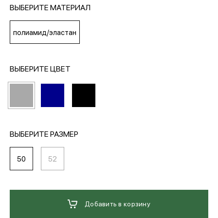
ВЫБЕРИТЕ МАТЕРИАЛ
МЕДИА
полиамид/эластан
ПОКУПАТЕЛЯМ
ВЫБЕРИТЕ ЦВЕТ
ОПЛАТА И ДОСТАВКА
Вход в личный кабинет
ВЫБЕРИТЕ РАЗМЕР
50
52
+7 (495) 139-66-00
обратный звонок
Добавить в корзину