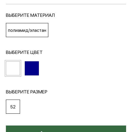
ВЫБЕРИТЕ МАТЕРИАЛ
МЕДИА
полиамид/эластан
ПОКУПАТЕЛЯМ
ВЫБЕРИТЕ ЦВЕТ
ОПЛАТА И ДОСТАВКА
Вход в личный кабинет
ВЫБЕРИТЕ РАЗМЕР
+7 (495) 139-66-00
52
обратный звонок