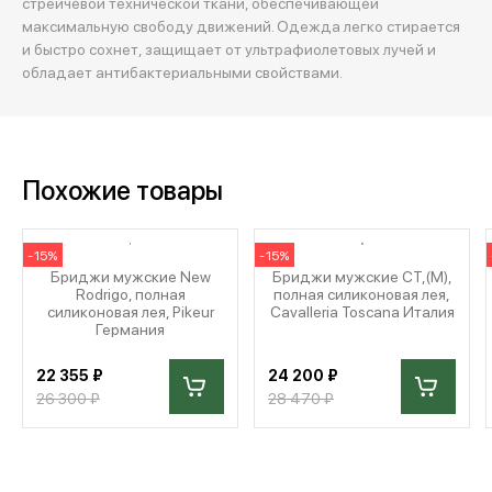
стрейчевой технической ткани, обеспечивающей
максимальную свободу движений. Одежда легко стирается
и быстро сохнет, защищает от ультрафиолетовых лучей и
обладает антибактериальными свойствами.
Похожие товары
-15%
-15%
Бриджи мужские New
Бриджи мужские CT,(M),
Rodrigo, полная
полная силиконовая лея,
силиконовая лея, Pikeur
Cavalleria Toscana Италия
Германия
22 355 ₽
24 200 ₽
26 300 ₽
28 470 ₽