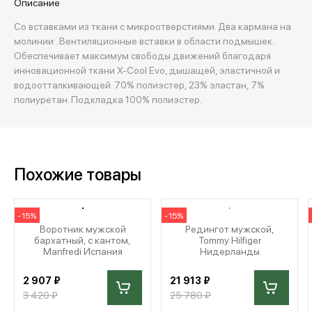
Описание
Со вставками из ткани с микроотверстиями. Два кармана на
молинии . Вентиляционные вставки в области подмышек.
Обеспечивает максимум свободы движений благодаря
инновационной ткани X-Cool Evo, дышащей, эластичной и
водоотталкивающей. 70% полиэстер, 23% эластан, 7%
полиуретан. Подкладка 100% полиэстер.
Похожие товары
-15%
-15%
Воротник мужской
Редингот мужской,
бархатный, с кантом,
Tommy Hilfiger
Manfredi Испания
Нидерланды
2 907 ₽
21 913 ₽
3 420 ₽
25 780 ₽