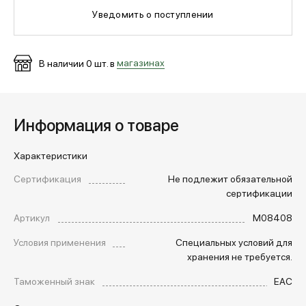
Уведомить о поступлении
МЕДИА
В наличии
0
шт. в
магазинах
ПОКУПАТЕЛЯМ
Информация о товаре
ОПЛАТА И ДОСТАВКА
Характеристики
Вход в личный кабинет
Сертификация
Не подлежит обязательной
сертификации
Артикул
M08408
+7 (495) 139-66-00
Условия применения
Специальных условий для
хранения не требуется.
обратный звонок
Таможенный знак
EAC