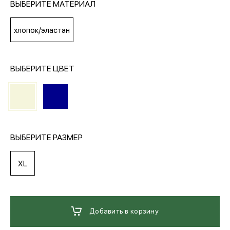
ВЫБЕРИТЕ МАТЕРИАЛ
МЕДИА
хлопок/эластан
ПОКУПАТЕЛЯМ
ВЫБЕРИТЕ ЦВЕТ
ОПЛАТА И ДОСТАВКА
Вход в личный кабинет
ВЫБЕРИТЕ РАЗМЕР
XL
+7 (495) 139-66-00
обратный звонок
Добавить в корзину