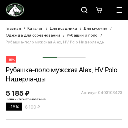
Москва
КАТАЛОГ
Главная
Каталог
Для всадника
Для мужчин
Одежда для соревнований
Рубашки и поло
Для всадника
Рубашка-поло мужская Alex, HV Polo Нидерланды
Для лошади
-15%
В конюшню
Рубашка-поло мужская Alex, HV Polo
Нидерланды
ЗООТОВАРЫ
5 185 ₽
Артикул: 0403103423
Для собаки
-15%
6 100 ₽
Сувениры/Подарки
БРЕНДЫ