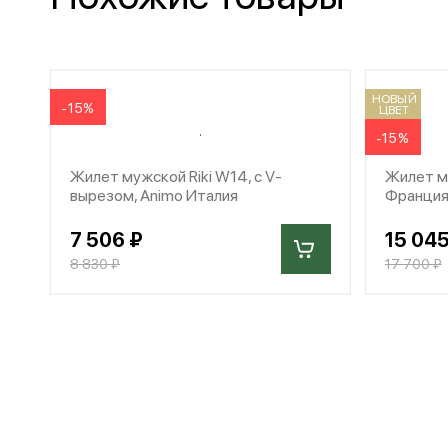
НОВЫЙ
-15%
ЦВЕТ
-15%
Жилет мужской Riki W14, с V-
Жилет м
вырезом, Animo Италия
Франци
7 506 ₽
15 045
8 830 ₽
17 700 ₽