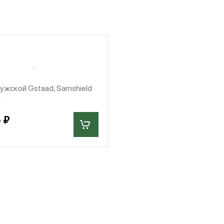
ужской Gstaad, Samshield
я
 ₽