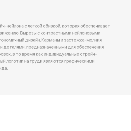
йч-нейлона с легкой обивкой, которая обеспечивает
движению. Вырезы с контрастными нейлоновыми
гономичный дизайн. Карманы и застежка-молния
и деталями, предназначенными для обеспечения
овок, в то время как индивидуальные стрейч-
ый логотип на груди являются графическими
нда.