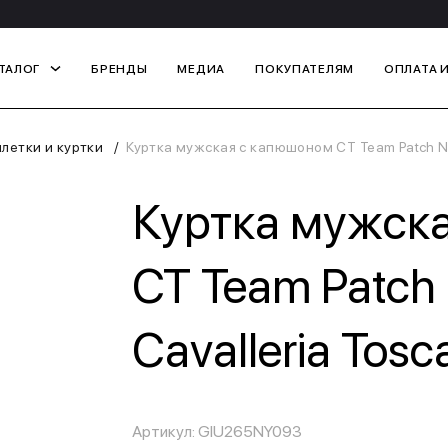
ТАЛОГ
БРЕНДЫ
МЕДИА
ПОКУПАТЕЛЯМ
ОПЛАТА 
летки и куртки
Куртка мужская с капюшоном CT Team Patch Nyl
Куртка мужск
CT Team Patch 
Cavalleria Tos
Артикул: GIU265NY093