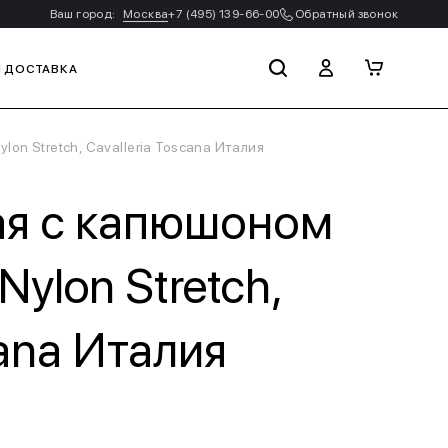
Ваш город:
Москва
+7 (495) 139-66-00
Обратный звонок
И ДОСТАВКА
on Stretch, Cavalleria Toscana Италия
ая с капюшоном
Nylon Stretch,
cana Италия