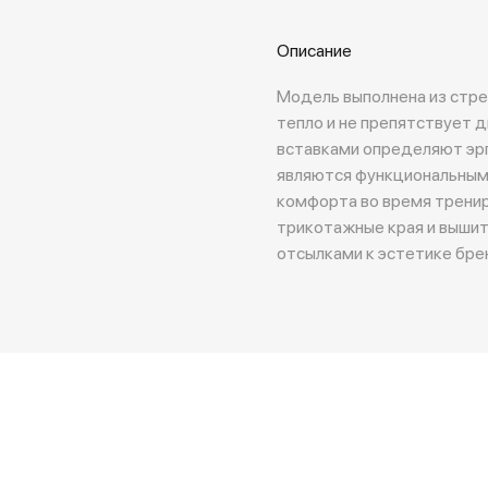
Описание
Модель выполнена из стре
тепло и не препятствует 
вставками определяют эр
являются функциональным
комфорта во время тренир
трикотажные края и вышит
отсылками к эстетике бре