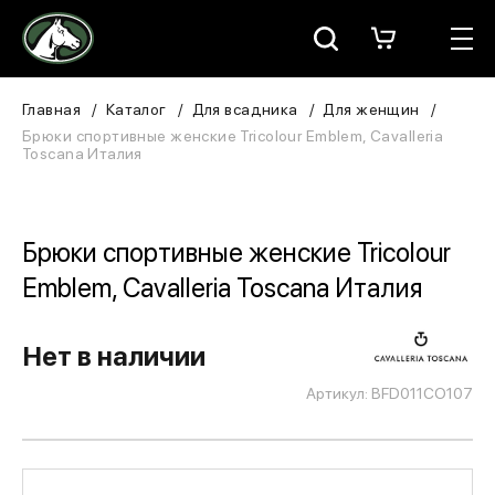
Москва
КАТАЛОГ
Главная
Каталог
Для всадника
Для женщин
Брюки спортивные женские Tricolour Emblem, Cavalleria
Toscana Италия
Для всадника
Для лошади
Брюки спортивные женские Tricolour
В конюшню
Emblem, Cavalleria Toscana Италия
ЗООТОВАРЫ
Нет в наличии
Для собаки
Артикул: BFD011CO107
Сувениры/Подарки
БРЕНДЫ