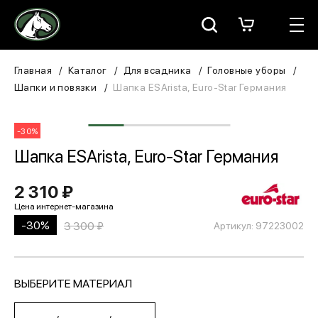
Москва
КАТАЛОГ
Главная
Каталог
Для всадника
Головные уборы
Шапки и повязки
Шапка ESArista, Euro-Star Германия
Для всадника
-30%
Для лошади
Шапка ESArista, Euro-Star Германия
В конюшню
2 310 ₽
ЗООТОВАРЫ
-30%
3 300 ₽
Артикул: 97223002
Для собаки
Сувениры/Подарки
ВЫБЕРИТЕ МАТЕРИАЛ
БРЕНДЫ