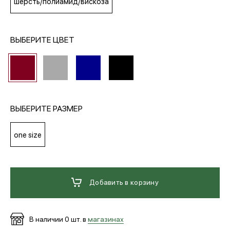
шерсть/полиамид/вискоза
МЕДИА
ВЫБЕРИТЕ ЦВЕТ
ПОКУПАТЕЛЯМ
ОПЛАТА И ДОСТАВКА
ВЫБЕРИТЕ РАЗМЕР
Вход в личный кабинет
one size
+7 (495) 139-66-00
Добавить в корзину
обратный звонок
В наличии
0
шт. в
магазинах