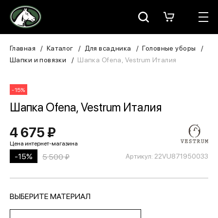
Москва
КАТАЛОГ
Главная
Каталог
Для всадника
Головные уборы
Шапки и повязки
Шапка Ofena, Vestrum Италия
Для всадника
-15%
Для лошади
Шапка Ofena, Vestrum Италия
В конюшню
4 675 ₽
ЗООТОВАРЫ
-15%
5 500 ₽
Артикул: 22VU871950033
Для собаки
Сувениры/Подарки
ВЫБЕРИТЕ МАТЕРИАЛ
БРЕНДЫ