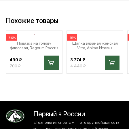
Похожие товары
-30%
-15%
Повязка на голову
Шапка вязаная женская
флисовая, Regnum Россия
Vitto, Animo Италия
490 ₽
3 774 ₽
700 ₽
4 440 ₽
Первый в России
«Технология спорта» — это крупнейшая сеть
магазинов для конного спорта в России