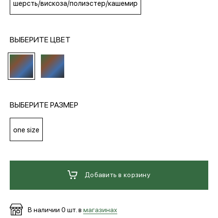
шерсть/вискоза/полиэстер/кашемир
МЕДИА
ВЫБЕРИТЕ ЦВЕТ
ПОКУПАТЕЛЯМ
ОПЛАТА И ДОСТАВКА
ВЫБЕРИТЕ РАЗМЕР
Вход в личный кабинет
one size
+7 (495) 139-66-00
Добавить в корзину
обратный звонок
В наличии
0
шт. в
магазинах