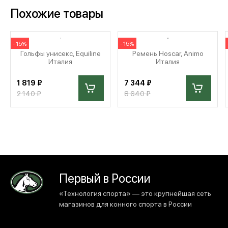
Похожие товары
-15%
-15%
Гольфы унисекс, Equiline
Ремень Hoscar, Animo
Италия
Италия
1 819 ₽
7 344 ₽
2 140 ₽
8 640 ₽
Первый в России
«Технология спорта» — это крупнейшая сеть
магазинов для конного спорта в России