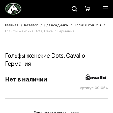
Москва
КАТАЛОГ
Главная
Каталог
Для всадника
Носки и гольфы
Гольфы женские Dots, Cavallo Германия
Для всадника
Для лошади
Гольфы женские Dots, Cavallo
В конюшню
Германия
ЗООТОВАРЫ
Нет в наличии
Для собаки
Артикул: 001054
Сувениры/Подарки
БРЕНДЫ
Уведомить о поступлении