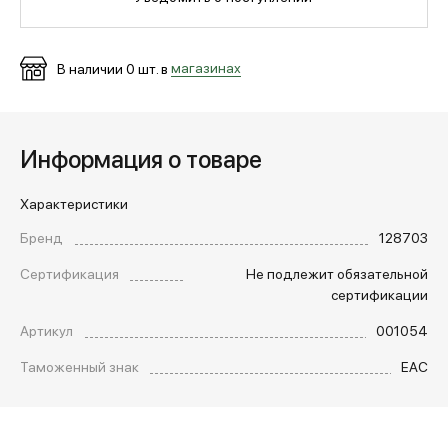
МЕДИА
В наличии
0
шт. в
магазинах
ПОКУПАТЕЛЯМ
Информация о товаре
ОПЛАТА И ДОСТАВКА
Характеристики
Бренд
128703
Вход в личный кабинет
Сертификация
Не подлежит обязательной
сертификации
+7 (495) 139-66-00
Артикул
001054
Таможенный знак
EAC
обратный звонок