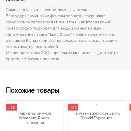
Cамая популярная осенне-зимняя модель.
Благодаря ламинации флисом перчатки сохраняют
комфортное тепло и сидят при этом "как вторая кожа".
Превосходно подходят для езды в манеже зимой.
Патентованная ткань "Light & grip" - очень тонкий мягкий
дышащий PU-материал с превосходным антискользящим
покрытием, износостойкий.
Машинная стирка 30С - причем из машинки вы достанете
практически сухие перчатки
Похожие товары
-15%
-15%
Перчатки зимние
Перчатки женские Jardy,
Waregem, Roeckl
Roeckl Германия
Германия