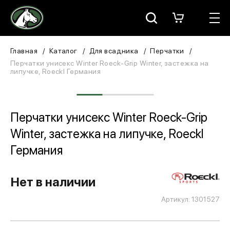
Москва
КАТАЛОГ
Главная
Каталог
Для всадника
Перчатки
Перчатки унисекс Winter Roeck-Grip Winter, застежка на
липучке, Roeckl Германия
Для всадника
Для лошади
Перчатки унисекс Winter Roeck-Grip
В конюшню
Winter, застежка на липучке, Roeckl
ЗООТОВАРЫ
Германия
Для собаки
Нет в наличии
Сувениры/Подарки
Артикул: 1301527
БРЕНДЫ