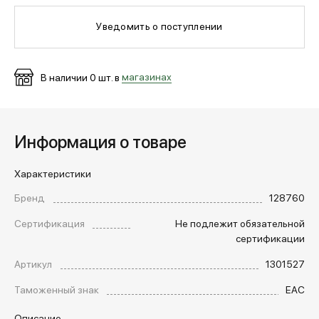
Уведомить о поступлении
МЕДИА
В наличии
0
шт. в
магазинах
ПОКУПАТЕЛЯМ
ОПЛАТА И ДОСТАВКА
Информация о товаре
Характеристики
Вход в личный кабинет
Бренд
128760
Сертификация
Не подлежит обязательной
+7 (495) 139-66-00
сертификации
Артикул
1301527
обратный звонок
Таможенный знак
EAC
Описание