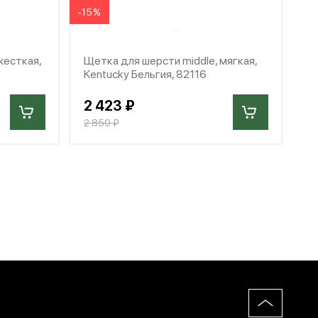
-15%
жесткая,
Щетка для шерсти middle, мягкая,
Kentucky Бельгия, 82116
2 423 ₽
2 850 ₽