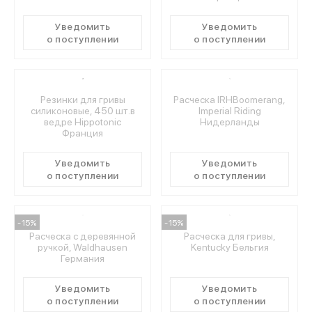
Уведомить
Уведомить
о поступлении
о поступлении
Резинки для гривы
Расческа IRHBoomerang,
силиконовые, 450 шт.в
Imperial Riding
ведре Hippotonic
Нидерланды
Франция
Уведомить
Уведомить
о поступлении
о поступлении
-15%
-15%
Расческа с деревянной
Расческа для гривы,
ручкой, Waldhausen
Kentucky Бельгия
Германия
Уведомить
Уведомить
о поступлении
о поступлении