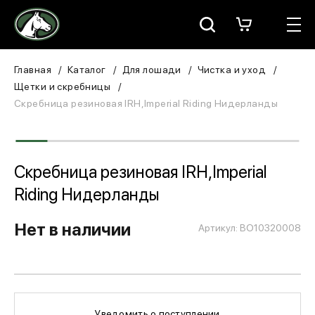
Москва
КАТАЛОГ
Главная
Каталог
Для лошади
Чистка и уход
Щетки и скребницы
Для всадника
Скребница резиновая IRH,Imperial Riding Нидерланды
Для лошади
В конюшню
Скребница резиновая IRH,Imperial
Riding Нидерланды
ЗООТОВАРЫ
Нет в наличии
Артикул: BO10320008
Для собаки
Сувениры/Подарки
БРЕНДЫ
Уведомить о поступлении