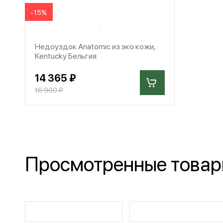
-15%
Недоуздок Anatomic из эко кожи,
Kentucky Бельгия
14 365 ₽
16 900 ₽
Просмотренные това