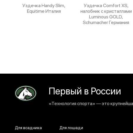
Уздечка Handy Slim,
Уздечка Comfort XS,
Equitime Италия
налобник с кристаллами
Luminous GOLD,
Schumacher Германия
Первый в России
«Технология спорта» — это крупнейшая
Для всадника
Для лошади