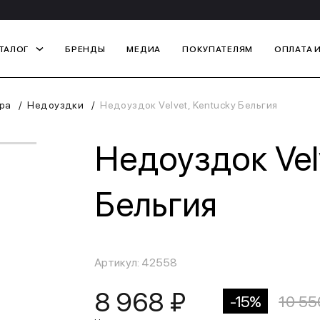
ТАЛОГ
БРЕНДЫ
МЕДИА
ПОКУПАТЕЛЯМ
ОПЛАТА 
ра
Недоуздки
Недоуздок Velvet, Kentucky Бельгия
Недоуздок Velv
Бельгия
Артикул: 42558
8 968 ₽
-15%
10 55