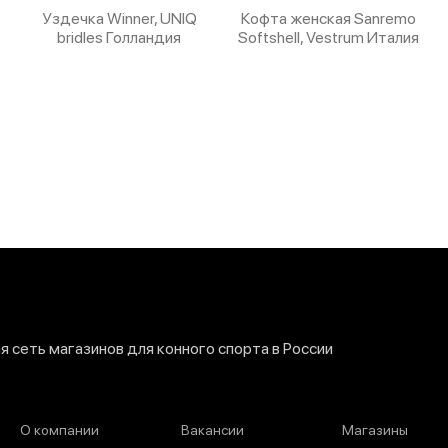
Уздечка Winner, UNIQ
Кофта женская Sanremo
bridles Голландия
Softshell, Vestrum Италия
 сеть магазинов для конного спорта в России
О компании
Вакансии
Магазины