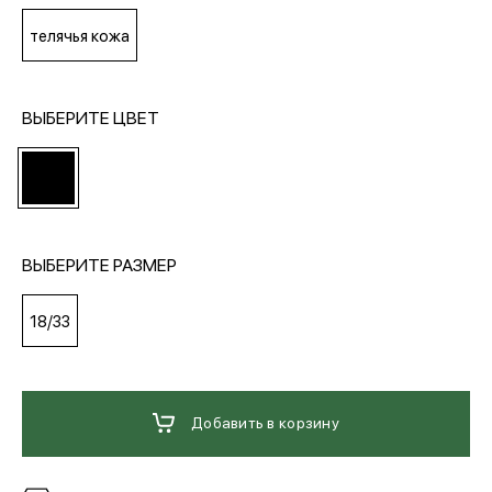
телячья кожа
МЕДИА
ВЫБЕРИТЕ ЦВЕТ
ПОКУПАТЕЛЯМ
ОПЛАТА И ДОСТАВКА
ВЫБЕРИТЕ РАЗМЕР
Вход в личный кабинет
18/33
+7 (495) 139-66-00
Добавить в корзину
обратный звонок