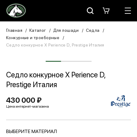
Москва
КАТАЛОГ
Главная
Каталог
Для лошади
Седла
Конкурные и троеборные
Для всадника
Седло конкурное X Perience D, Prestige Италия
Для лошади
В конюшню
Седло конкурное X Perience D,
Prestige Италия
ЗООТОВАРЫ
430 000 ₽
Для собаки
Сувениры/Подарки
ВЫБЕРИТЕ МАТЕРИАЛ
БРЕНДЫ