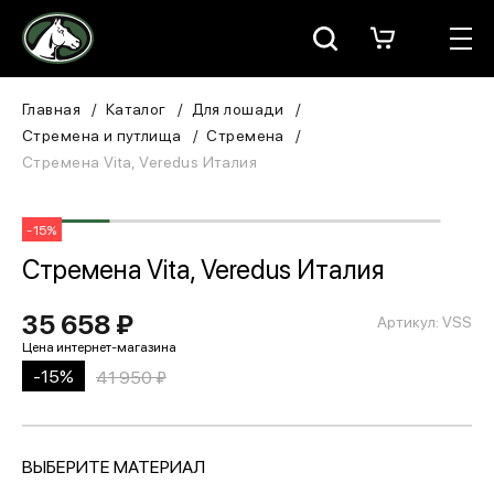
Москва
КАТАЛОГ
Главная
Каталог
Для лошади
Стремена и путлища
Стремена
Для всадника
Стремена Vita, Veredus Италия
Для лошади
-15%
В конюшню
Стремена Vita, Veredus Италия
ЗООТОВАРЫ
35 658 ₽
Артикул: VSS
Для собаки
-15%
41 950 ₽
Сувениры/Подарки
ВЫБЕРИТЕ МАТЕРИАЛ
БРЕНДЫ