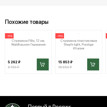
Похожие товары
-15%
-15%
Стремена Fillis, 12 см,
Стремена пластиковые
Waldhausen Германия
Stephi light, Prestige
Италия
5 262 ₽
15 853 ₽
6 190 ₽
18 650 ₽
Первый в России