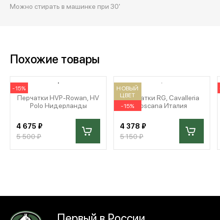
Можно стирать в машинке при 30'
Похожие товары
-15%
НОВЫЙ
ЦВЕТ
Перчатки HVP-Rowan, HV
Перчатки RG, Cavalleria
Polo Нидерланды
Toscana Италия
-15%
4 675 ₽
4 378 ₽
5 500 ₽
5 150 ₽
Первый в России