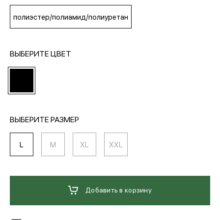
полиэстер/полиамид/полиуретан
МЕДИА
ВЫБЕРИТЕ ЦВЕТ
ПОКУПАТЕЛЯМ
ОПЛАТА И ДОСТАВКА
ВЫБЕРИТЕ РАЗМЕР
Вход в личный кабинет
L
M
XL
XXL
+7 (495) 139-66-00
Добавить в корзину
обратный звонок