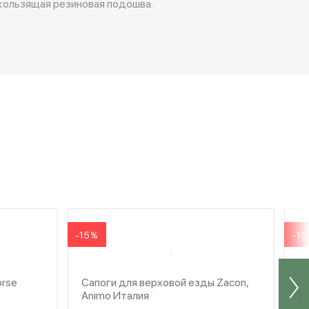
скользящая резиновая подошва.
-15%
-1
orse
Сапоги для верховой езды Zacon,
С
Animo Италия
Ba