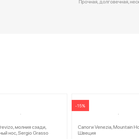
Прочная, долговечная, не
-15%
revizo, молния сзади,
Сапоги Venezia, Mountain H
ый нос, Sergio Grasso
Швеция