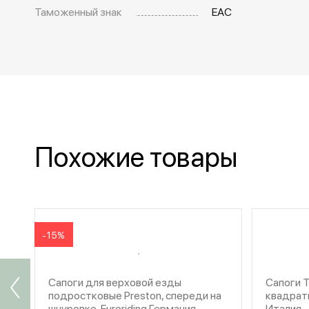
Таможенный знак
EAC
Похожие товары
-15%
Сапоги для верховой езды
Сапоги T
подростковые Preston, спереди на
квадратн
шнуровке, Euroriding Германия
Италия