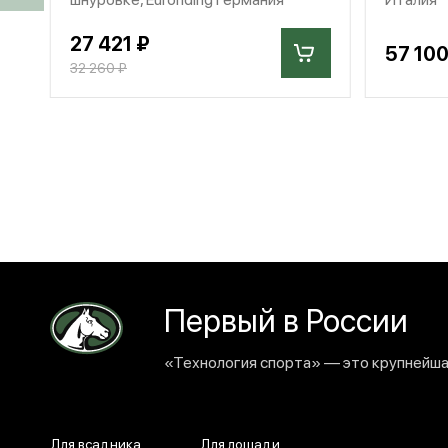
27 421 ₽
57 100
32 260 ₽
Первый в России
«Технология спорта» — это крупнейшая
Для всадника
Для лошади