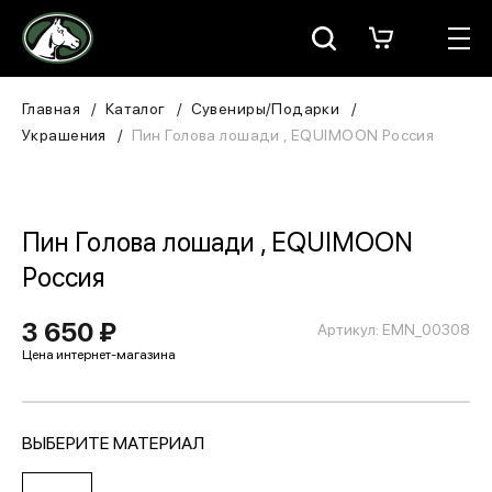
Москва
КАТАЛОГ
Главная
Каталог
Сувениры/Подарки
Украшения
Пин Голова лошади , EQUIMOON Россия
Для всадника
Для лошади
Пин Голова лошади , EQUIMOON
В конюшню
Россия
ЗООТОВАРЫ
3 650 ₽
Артикул: EMN_00308
Для собаки
Сувениры/Подарки
ВЫБЕРИТЕ МАТЕРИАЛ
БРЕНДЫ