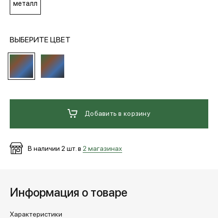
металл
МЕДИА
ВЫБЕРИТЕ ЦВЕТ
ПОКУПАТЕЛЯМ
ОПЛАТА И ДОСТАВКА
Добавить в корзину
Вход в личный кабинет
В наличии
2
шт. в
2 магазинах
+7 (495) 139-66-00
Информация о товаре
обратный звонок
Характеристики