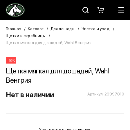
Москва
КАТАЛОГ
Главная
Каталог
Для лошади
Чистка и уход
Щетки и скребницы
Для всадника
Щетка мягкая для дошадей, Wahl Венгрия
Для лошади
-15%
В конюшню
Щетка мягкая для дошадей, Wahl
Венгрия
ЗООТОВАРЫ
Нет в наличии
Артикул: 29997810
Для собаки
Сувениры/Подарки
БРЕНДЫ
Уведомить о поступлении