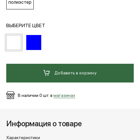
полиэстер
МЕДИА
ВЫБЕРИТЕ ЦВЕТ
ПОКУПАТЕЛЯМ
ОПЛАТА И ДОСТАВКА
Добавить в корзину
Вход в личный кабинет
В наличии
0
шт. в
магазинах
+7 (495) 139-66-00
Информация о товаре
обратный звонок
Характеристики