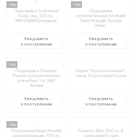
-15%
-15%
Подкормка Cold head/
Подкормка
Колд хед, 500 гр,
успокоительная AnxiKalm
МЕДИА
WIESSMAN Беларусь
Triple Strength Syringe
30мл.,
ПОКУПАТЕЛЯМ
Уведомить
Уведомить
о поступлении
о поступлении
ОПЛАТА И ДОСТАВКА
-15%
Подкормка Oestress
Сироп "Успокоительный",
Powder успокоительная
1 литр, В коня корм Россия
Вход в личный кабинет
для кобыл, 1 кг, NAF
Англия
Уведомить
Уведомить
+7 (495) 139-66-00
о поступлении
о поступлении
обратный звонок
-15%
Подкормка Magic Powder
Релаксо-Маг, 500 гр, В
успокоительная, 750 гр,
коня корм Россия