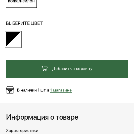
кожа/нейлон
МЕДИА
ВЫБЕРИТЕ ЦВЕТ
ПОКУПАТЕЛЯМ
ОПЛАТА И ДОСТАВКА
Добавить в корзину
Вход в личный кабинет
В наличии
1
шт. в
1 магазине
+7 (495) 139-66-00
Информация о товаре
обратный звонок
Характеристики