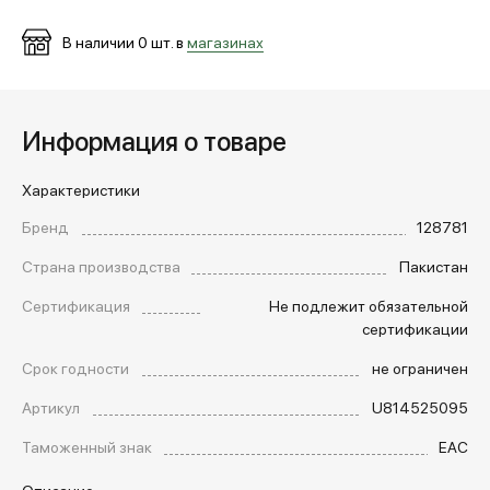
В наличии
0
шт. в
магазинах
МЕДИА
ПОКУПАТЕЛЯМ
Информация о товаре
Характеристики
ОПЛАТА И ДОСТАВКА
Бренд
128781
Страна производства
Пакистан
Вход в личный кабинет
Сертификация
Не подлежит обязательной
сертификации
+7 (495) 139-66-00
Срок годности
не ограничен
Артикул
U814525095
обратный звонок
Таможенный знак
EAC