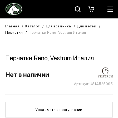
Москва
КАТАЛОГ
Главная
Каталог
Для всадника
Для детей
Перчатки
Перчатки Reno, Vestrum Италия
Для всадника
Для лошади
Перчатки Reno, Vestrum Италия
В конюшню
Нет в наличии
ЗООТОВАРЫ
Артикул: U814525095
Для собаки
Сувениры/Подарки
Уведомить о поступлении
БРЕНДЫ