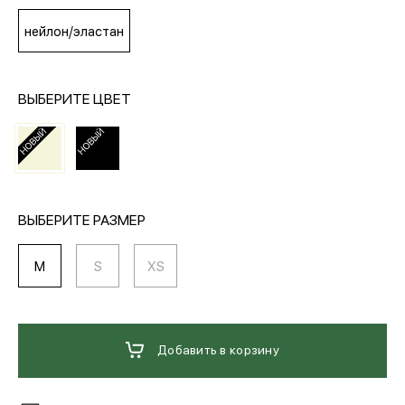
нейлон/эластан
МЕДИА
ВЫБЕРИТЕ ЦВЕТ
ПОКУПАТЕЛЯМ
ОПЛАТА И ДОСТАВКА
ВЫБЕРИТЕ РАЗМЕР
Вход в личный кабинет
M
S
XS
+7 (495) 139-66-00
Добавить в корзину
обратный звонок