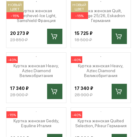
НОВЫЙ
НОВЫЙ
ЦВЕТ
ЦВЕТ
Куртка женская
Куртка женская Quilt,
Courchevel-Ice Light,
Heritage 25/26, Eskadron
-15%
-15%
МЕДИА
Samshield Франция
Германия
20 273 ₽
15 725 ₽
ПОКУПАТЕЛЯМ
23 850 ₽
18 500 ₽
ОПЛАТА И ДОСТАВКА
-40%
-40%
Куртка женская Heavy,
Куртка женская Heavy,
Aztec Diamond
Aztec Diamond
Великобритания
Великобритания
Вход в личный кабинет
17 340 ₽
17 340 ₽
28 900 ₽
28 900 ₽
+7 (495) 139-66-00
-15%
-40%
Куртка женская Geddy,
Куртка женская Quilted
обратный звонок
Equiline Италия
Selection, Pikeur Германия