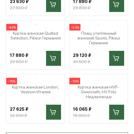
23 630 ₽
17 880 ₽
27 800 ₽
29 800 ₽
-40%
-30%
Куртка женская Quilted
Плащ утепленный
Selection, Pikeur Германия
женский Sports, Pikeur
Германия
17 880 ₽
29 120 ₽
29 800 ₽
41 600 ₽
-15%
-15%
Куртка женская London,
Куртка женская HVP-
Vestrum Италия
Gwenneth, HV Polo
Нидерланды
27 625 ₽
16 065 ₽
32 500 ₽
18 900 ₽