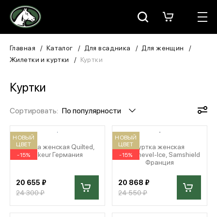
Москва
КАТАЛОГ
Главная
Каталог
Для всадника
Для женщин
Жилетки и куртки
Куртки
Для всадника
Куртки
Для лошади
Сортировать:
По популярности
В конюшню
ЗООТОВАРЫ
НОВЫЙ
НОВЫЙ
ЦВЕТ
ЦВЕТ
Куртка женская Quilted,
Куртка женская
Pikeur Германия
Courchevel-Ice, Samshield
-15%
-15%
Для собаки
Франция
Сувениры/Подарки
20 655 ₽
20 868 ₽
24 300 ₽
24 550 ₽
БРЕНДЫ