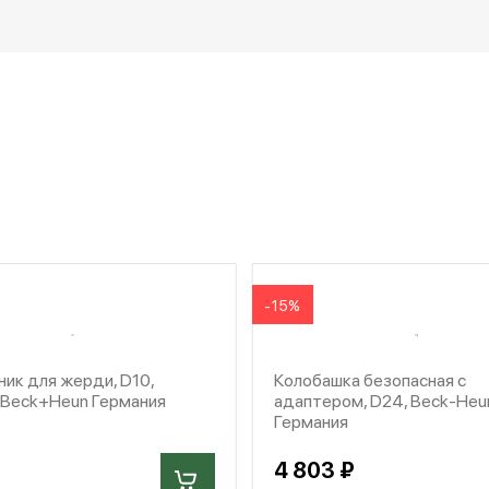
-15%
ик для жерди, D10,
Колобашка безопасная с
, Beck+Heun Германия
адаптером, D24, Beck-Heu
Германия
4 803 ₽